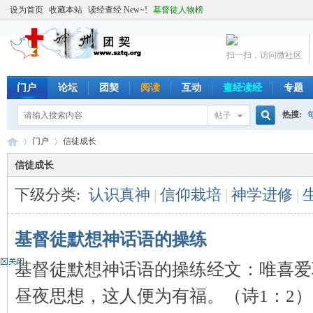
设为首页
收藏本站
读经查经 New~!
基督徒人物榜
扫一扫，访问微社区
门户
论坛
团契
阅读
互动
查经读经
专题
热搜:
帖子
搜
门户
信徒成长
信徒成长
下级分类:
认识真神
|
信仰栽培
|
神学进修
|
索
╬
›
›
基督徒默想神话语的操练
基督徒默想神话语的操练经文：唯喜爱
昼夜思想，这人便为有福。（诗1：2