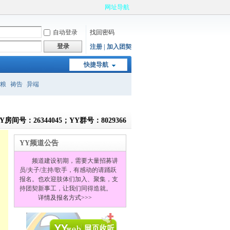
网址导航
自动登录
找回密码
登录
注册 | 加入团契
快捷导航
粮
祷告
异端
Y房间号：26344045；YY群号：8029366
YY频道公告
频道建设初期，需要大量招募讲
员/夫子/主持/歌手，有感动的请踊跃
报名。也欢迎肢体们加入、聚集，支
持团契新事工，让我们同得造就。
详情及报名方式>>>