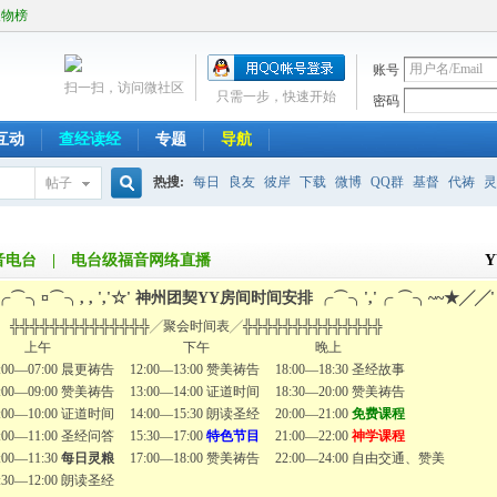
人物榜
账号
扫一扫，访问微社区
只需一步，快速开始
密码
互动
查经读经
专题
导航
热搜:
每日
良友
彼岸
下载
微博
QQ群
基督
代祷
灵
帖子
搜
福音电台 | 电台级福音网络直播
Y
╭⌒╮¤⌒╮, , ','☆' 神州团契YY房间时间安排 ╭⌒╮','╭ ⌒╮~~★╱╱'
索
╬╬╬╬╬╬╬╬╬╬╬╬╬╱聚会时间表╱╬╬╬╬╬╬╬╬╬╬╬╬╬╬
☆
上午
下午
晚上
5:00—07:00 晨更祷告
12:00—13:00 赞美祷告
18:00—18:30 圣经故事
7:00—09:00 赞美祷告
13:00—14:00 证道时间
18:30—20:00 赞美祷告
9:00—10:00 证道时间
14:00—15:30 朗读圣经
20:00—21:00
免费课程
0:00—11:00 圣经问答
15:30—17:00
特色节目
21:00—22:00
神学课程
:00—11:30
每日灵粮
17:00—18:00 赞美祷告
22:00—24:00 自由交通、赞美
1:30—12:00 朗读圣经