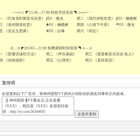
━═☆ ◤15:30—17:00 特色节目安排◥ ☆═━┈
一 《巴洛克时期音乐欣赏》
∮DJ：微光
周二 《现代诗歌欣赏》
∮DJ：橄榄树
三 《圣经朗读欣赏》
✚DJ：橄榄树
周四 《心情下午茶》
☂DJ：微光
五 《见证主恩典》
✙DJ：以琳
周六 《待定》
﹏⊙ ◤20:OO—21:00 免费课程时间安排◥ ⊙︿⊙
一 《普通话读经方法》
周二 《声乐基础》
周三 《基督教音乐历史/名人》
四 《诗班指挥》
周五 《心理学》
周六 《圣经英语》
宣传词
欢迎复制以下广告语，将神州团契YY房间介绍给你的朋友同事和主内肢体。