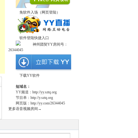
免软件入场（网页登陆）
软件登陆快捷入口
神州团契YY房间号：
26344045
下载YY软件
短域名：
YY频道：
http://yy.sztq.org
节目单：
http://y.sztq.org
网页版：
http://yy.com/26344045
更多语音视频房间→