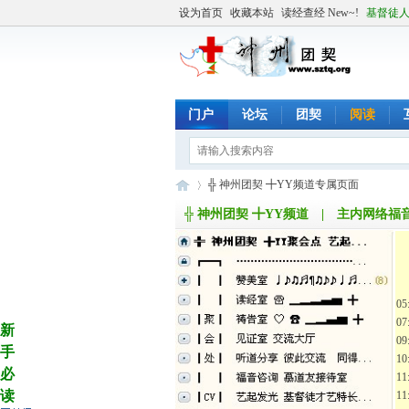
设为首页
收藏本站
读经查经 New~!
基督徒
门户
论坛
团契
阅读
╬ 神州团契 ╋YY频道专属页面
╬ 神州团契 ╋YY频道 | 主内网络
╬
›
╬
0
0
新
0
手
1
必
11
读
1