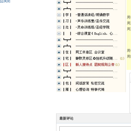
神
┈
周
周
周
⊙
周
周
州
最新评论
团