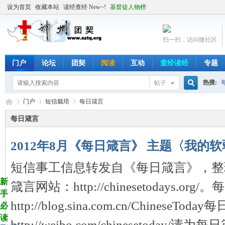
设为首页
收藏本站
读经查经 New~!
基督徒人物榜
扫一扫，访问微社区
门户
论坛
团契
阅读
互动
查经读经
专题
热搜:
帖子
搜
门户
短信栽培
每日箴言
每日箴言
索
2012年8月《每日箴言》 主题〈我的
╬
›
›
›
短信事工信息转发自《每日箴言》，整
新
箴言网站：http://chinesetodays.o
手
http://blog.sina.com.cn/ChineseT
必
读
http://weibo.com/chinesetoday/请为每日箴