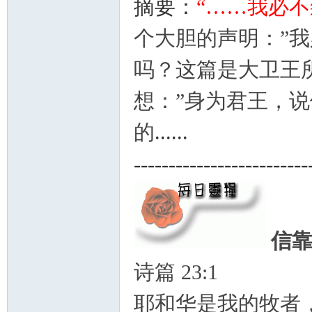
摘要：
“……我必不致
神
个大胆的声明：”
吗？
这篇是大卫王
想：”身为君王，
的
......
-------------------------
州
信
诗篇 23:1
耶和华是我的牧者
团