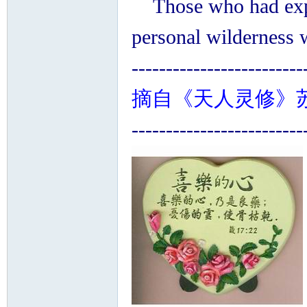
Those who had exper
personal wilderness w
-------------------------
摘自《天人灵修》
-------------------------