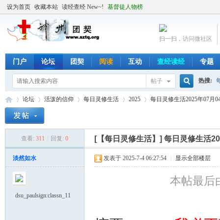
设为首页
收藏本站
读经查经 New~!
基督徒人物榜
扫一扫，访问微社区
门户
论坛
团契
阅读
互动
查经读经
专题
热搜:
帖子
搜
论坛
活泼的信仰
每日灵修生活
2025
每日灵修生活2025年07月0
索
[【每日灵修生活】]
每日灵修生活20
查看:
311
|
回复:
0
╬
»
›
›
›
›
淡然如水
发表于 2025-7-4 06:27:54
|
显示全部楼层
本帖最后由 
dsu_paulsign:classn_11