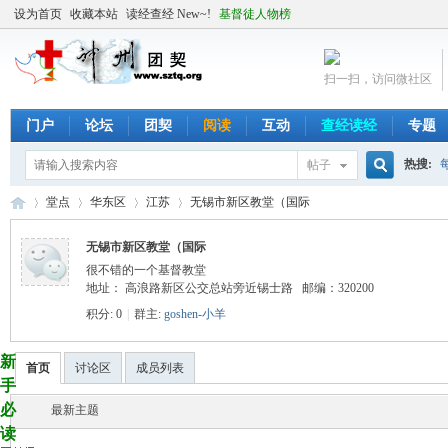
设为首页
收藏本站
读经查经 New~!
基督徒人物榜
扫一扫，访问微社区
门户
论坛
团契
阅读
互动
查经读经
专题
热搜:
帖子
搜
堂点
华东区
江苏
无锡市新区教堂（国际
无锡市新区教堂（国际
很不错的一个基督教堂
索
╬
›
›
地址： 高浪路新区公交总站旁近锡士路 邮编：320200
›
›
积分: 0
|
群主:
goshen-小羊
新
首页
讨论区
成员列表
手
必
最新主题
读