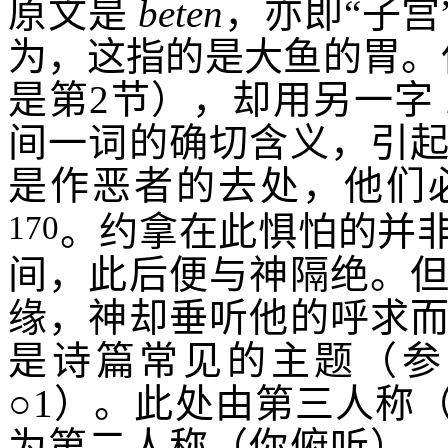
原文是
beten
，亦即“子宫
为，这指的是大鱼的胃。
是第
2
节），却用另一字
间一词的确切含义，引
是作恶者的去处，他们
170
。约拿在此惧怕的并
间，此后便与神隔绝。
缘，神却垂听他的呼求
是诗篇常见的主题（参
○
1
）。此处由第三人称
为第二人称（
你俯听
）