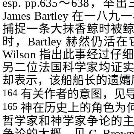
esp. pp.635
～
638
，举出
James Bartley
在一八九一
捕捉一条大抹香鲸时被
时，
Bartley
赫然仍活在
Wilson
指出此事经过仔细
另二位法国科学家均证
却表示，该船船长的遗孀
164
有关作者的意图，见
165
神在历史上的角色为
哲学家和神学家争论的
争论的大概，见
C. Brown, 