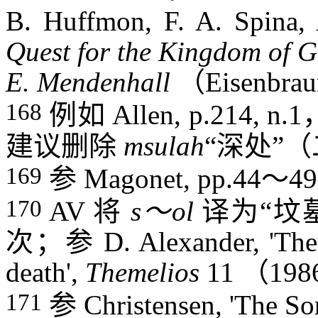
B. Huffmon, F. A. Spina
Quest for the Kingdom of 
E. Mendenhall
（
Eisenbrau
168
例如
Allen, p.214, n.1
建议删除
msulah
“深处”（
169
参
Magonet, pp.44
～
49
170
AV
将
s
～
ol
译为“坟
次；参
D. Alexander, 'The 
death',
Themelios
11
（
198
171
参
Christensen, 'The Son