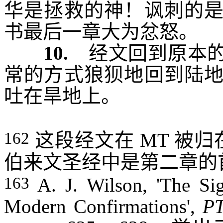
华是拯救的神！讽刺的
书最后一章大为忿怒。
10.
经文回到原本的
常的方式狼狈地回到陆
吐在旱地上
。
162
这段经文在
MT
被归
伯来文圣经中是第二章的
163
A. J. Wilson, 'The Sig
Modern Confirmations',
P