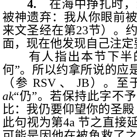
4.
在海中挣扎时，
被神遗弃：
我从你眼前
来文圣经在第
23
节）。
面，现在他发现自己注定
有人指出本节下半的
何”。所以约拿所说的应
（参
RSV
、
JB
）。至
ak
“仍”。若保持此字不
比：
我仍要仰望你的圣殿
此句视为第
4a
节之直接
可能是因他在被鱼救了