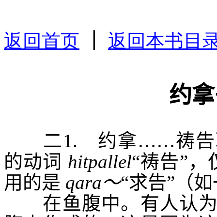
返回首页
｜
返回
本书
目
约拿
二
1.
约拿……祷告
的动词
hitpallel
“祷告”
用的是
qara
～
“求告”（如
在鱼腹中
。有人认