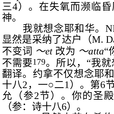
三
4
）。在失氧而濒临昏
神。
我就想念耶和华
。
N
显然是采纳了达户（
M. D
不变词
～
et
改为
～
atta
“
179
不需要
。所以，“我就
翻译。约拿不仅想念耶
十八
2
，一○二
1
）。第
6
允（参
2
节）。
你的圣
（参：诗十八
6
）。