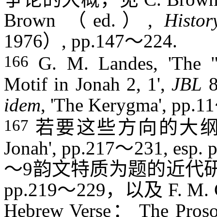
Brown
（
ed.
）
,
Histor
1976
）
, pp.147
～
224.
166
G. M. Landes, 'The "
Motif in Jonah 2, 1',
JBL
idem
, 'The Kerygma', pp.11
167
若要这些方向的大
Jonah', pp.217
～
231, esp. 
～
9
韵文特质为题的近代
pp.219
～
229
，以及
F. M. C
Hebrew Verse
：
The Prosod