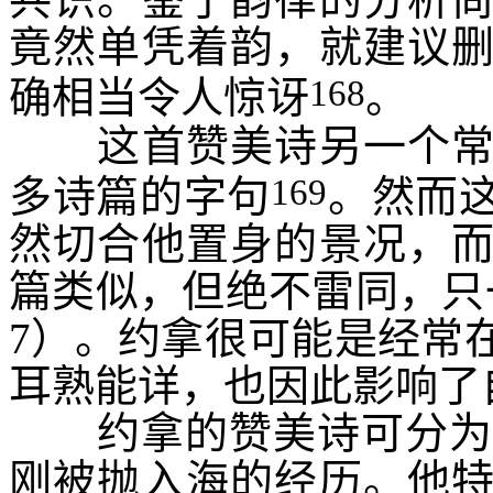
竟然单凭着韵，就建议
168
确相当令人惊讶
。
这首赞美诗另一个常被
169
多诗篇的字句
。然而
然切合他置身的景况，
篇类似，但绝不雷同，只
7
）。约拿很可能是经常
耳熟能详，也因此影响了
约拿的赞美诗可分为
刚被抛入海的经历。他