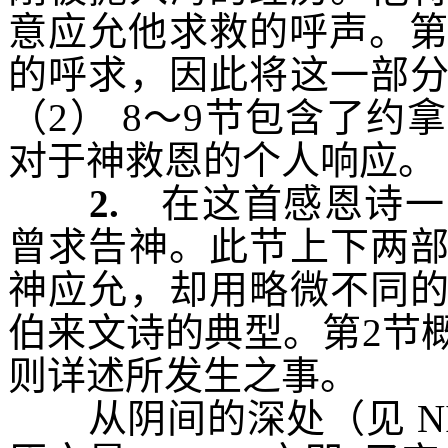
意应允他求救的呼声。
的呼求，因此将这一部
（
2
）
8
～
9
节包含了约拿
对于神救恩的个人响应。
2.
在这首感恩诗一
曾求告神。此节上下两
神应允，却用略微不同
伯来文诗的典型。第
2
节
则详述所发生之事。
从阴间的深处
（见
N