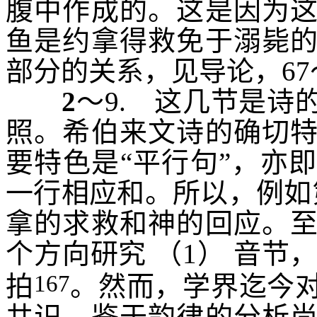
腹中作成的。这是因为
鱼是约拿得救免于溺毙
部分的关系，见导论
，
67
2
～
9.
这几节是诗的
照。希伯来文诗的确切
要特色是“平行句”，亦
一行相应和。所以，例如
拿的求救和神的回应。
个方向研究
（
1
）
音节
167
拍
。然而，学界迄今
共识。鉴于韵律的分析