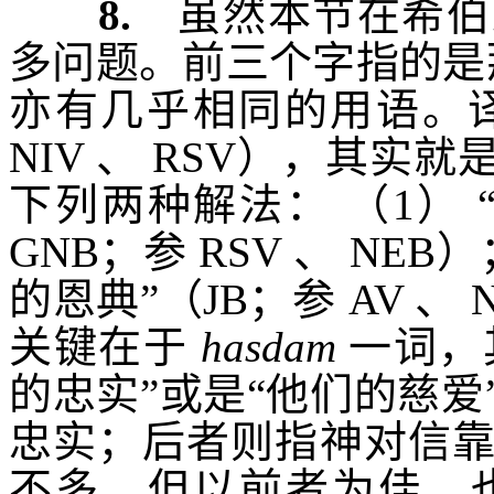
8.
虽然本节在希伯
多问题。前三个字指的是
亦有几乎相同的用语。译
NIV
、
RSV
），其实就是
下列两种解法：
（
1
）
GNB
；参
RSV
、
NEB
）
的恩典”（
JB
；参
AV
、
N
关键在于
hasdam
一词，
的忠实”或是“他们的慈
忠实；后者则指神对信
不多，但以前者为佳。