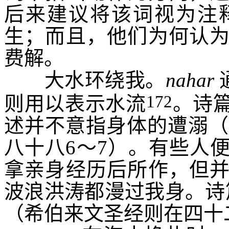
后来建议将该词视为注
生；而且，他们为何认
费解。
大水环绕我
。
nahar
172
则用以表示水流
。诗
述并不意指身体的遭溺
八十八
6
～
7
）。有些人
拿亲身经历后所作，但
波浪洪涛都漫过我身
。诗
（希伯来文圣经则在四十