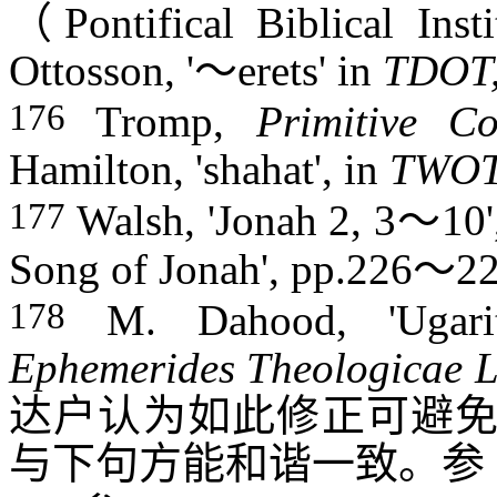
（
Pontifical Biblical Inst
Ottosson, '
～
erets
' in
TDOT
176
Tromp,
Primitive Co
Hamilton, '
shahat
', in
TWO
177
Walsh, 'Jonah 2, 3
～
10'
Song of Jonah', pp.226
～
22
178
M. Dahood, 'Ugarit
Ephemerides Theologicae L
达户认为如此修正可避
与下句方能和谐一致。参