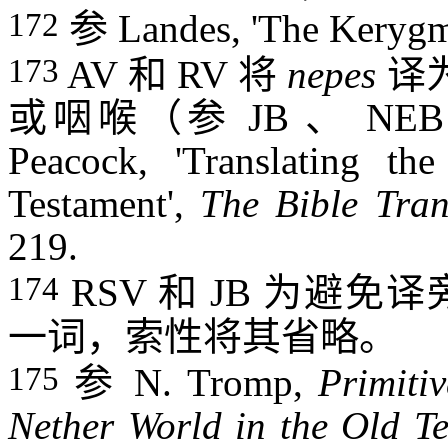
172
参
Landes, 'The Kerygma
173
AV
和
RV
将
nepes
译
或咽喉（参
JB
、
NE
Peacock, 'Translating t
Testament',
The Bible Tran
219.
174
RSV
和
JB
为避免译
一词，索性将其省略。
175
参
N. Tromp,
Primiti
Nether World in the Old T