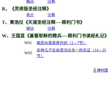
概论
注释
R
、《灵修版圣经注释》
简介
注释
T
、黄浩仪《天道圣经注释──腓利门书》
绪论
注释
W
、王国显《基督耶稣的精兵──腓利门书读经札记
W01
都是向着基督作的
（1
～7
节
）
在神儿子生命里活出合一的见证
（14
～25
W03
节
）
╬ 神州