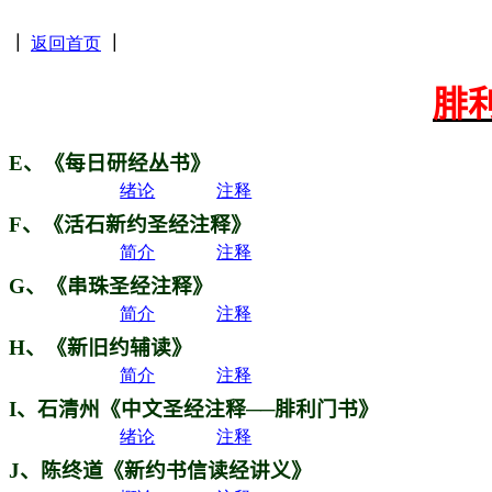
｜
返回首页
｜
腓
E
、《每日研经丛书》
绪论
注释
F
、《活石新约圣经注释》
简介
注释
G
、《串珠圣经注释》
简介
注释
H
、《新旧约辅读》
简介
注释
I
、石清州《中文圣经注释──腓利门书》
绪论
注释
J
、陈终道《新约书信读经讲义》