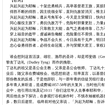
【歌词】
兴起兴起为耶稣，十架忠勇精兵，高举基督君王旗，莫损
神
得胜不断的得胜，因主统领全军，直到仇敌皆消灭，惟主
兴起兴起为耶稣，遵从号角军令，今天是主荣耀日，快向
同心服役主旗下，勇抗仇敌万千，危险时胆量更肚，力量
兴起兴起为耶稣，只靠救主大能，血气之勇难倚靠，己力
穿上福音的盔甲，虔诚祷告儆醒，危险重任不畏惧，靠主
兴起兴起为耶稣，争战不会久长，今日虽有干戈声，明日
忠心奋勇得胜者，必得生命冠冕，并与荣耀大君王，掌权
州
谁会想到这首活泼、雄壮、激昂的圣诗，却是邓斐德（
Geo
挚友丁达礼（
Dudley Tyng
）而作的挽歌。
丁达礼的祖父是圣公会主教，父亲是圣公会牧师。
丁达礼十
业后，随父亲在费城牧会。他思想前进，坦率直言，以基督
部份教友的反感，于是他辞职，与一群年青的信徒另组行道
多年青人来听道，造成费城
1857-58
年的大复兴，当时他只有
众中，他引用出埃及记
10:11
「你们这壮年人去事奉耶和华」
周后他去乡下探访，在参观打谷机操作时，不慎衣袖被机器
多，数日后逝世。
临终前对他父亲说，「兴起为耶稣，告诉
团