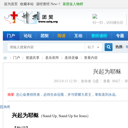
设为首页
收藏本站
读经查经 New~!
基督徒人物榜
扫一扫，访问微社区
门户
论坛
团契
阅读
互动
查经读经
专题
热搜:
帖子
搜
门户
资源共享
圣乐崇拜
圣诗灵修
查看内容
兴起为耶稣
索
2013-9-11 12:59
|
发布者:
Q蛋
|
查看:
30427
|
评
╬
›
›
›
›
›
摘要
: 忠心奋勇得胜者，必得生命冠冕，并与荣耀大君王，掌权直到永远。
兴起为耶稣
（
Stand Up, Stand Up for Jesus
）