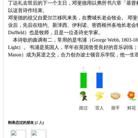
丁达礼去世后的下一个主日，邓斐德用以弗所书六章「基督
以这首诗作结束。
邓斐德的祖父自爱尔兰移民来美，在费城长老会牧会。
邓斐
业后，先后在纽约、新泽西、伊利诺、密西根州各地长老会
Duffield
）也是牧师，且是一位圣诗史学家。
本诗歌的曲调有二，常用的是韦浦（
George Webb, 1803-18
Light
）。
韦浦是英国人，早年在英国曾受良好的音乐训练；
Mason
）成为莫逆之交，合力创办波士顿音乐学院，他一生
契
1
1
路过
雷人
握手
鲜花
╋
刚表态过的朋友 (
2 人
)