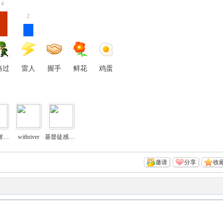
4
2
路过
雷人
握手
鲜花
鸡蛋
信靠感谢赞美主
withriver
基督徒感恩的心
邀请
分享
收