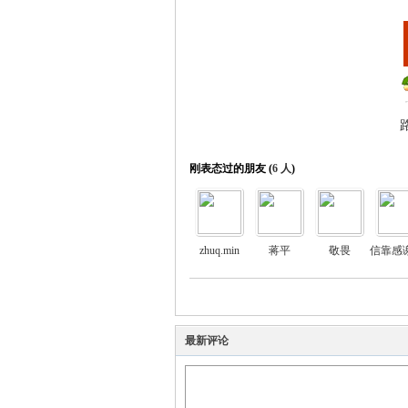
刚表态过的朋友 (
6 人
)
zhuq.min
蒋平
敬畏
最新评论