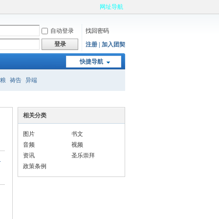
网址导航
自动登录
找回密码
登录
注册 | 加入团契
快捷导航
粮
祷告
异端
相关分类
图片
书文
音频
视频
资讯
圣乐崇拜
一
政策条例