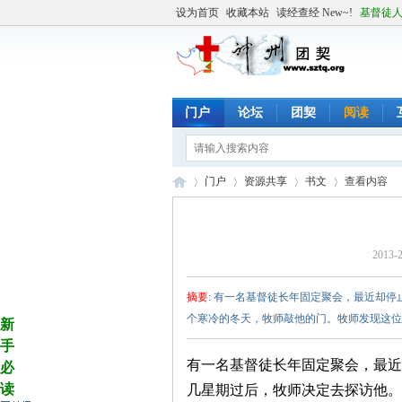
设为首页
收藏本站
读经查经 New~!
基督徒
门户
论坛
团契
阅读
门户
资源共享
书文
查看内容
2013-2
╬
›
›
›
›
摘要
: 有一名基督徒长年固定聚会，最近却
个寒冷的冬天，牧师敲他的门。牧师发现这位基
新
手
有一名基督徒长年固定聚会，最近
必
读
几星期过后，牧师决定去探访他。